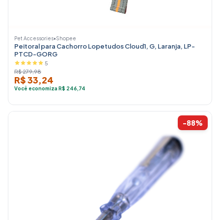
Pet Accessories
•
Shopee
Peitoral para Cachorro Lopetudos Cloud1, G, Laranja, LP-
PTCD-GORG
5
R$ 279,98
R$ 33,24
Você economiza R$ 246,74
-88%