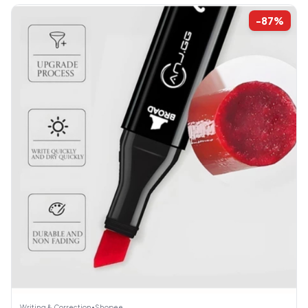
-87%
Writing & Correction
•
Shopee