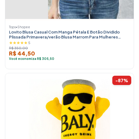
Tops
•
Shopee
Lovito Blusa Casual Com Manga Pétala E Botão Dividido
Plissada Primavera/verão Blusa Marrom Para Mulheres
L154ED1098
5
R$ 350,00
R$ 44,50
Você economiza R$ 305,50
-87%