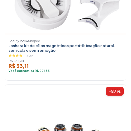
Beauty Tools
•
Shopee
Lashara kit de cílios magnéticos portátil: fixação natural,
sem cola e sem remoção
4.38
R$ 254,64
R$ 33,11
Você economiza R$ 221,53
-87%