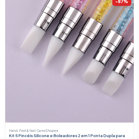
-87%
Hand, Foot & Nail Care
•
Shopee
Kit 5 Pincéis Silicone e Boleadores 2 em 1 Ponta Dupla para