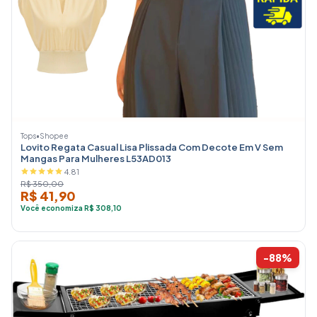
Tops
•
Shopee
Lovito Regata Casual Lisa Plissada Com Decote Em V Sem
Mangas Para Mulheres L53AD013
4.81
R$ 350,00
R$ 41,90
Você economiza R$ 308,10
-88%