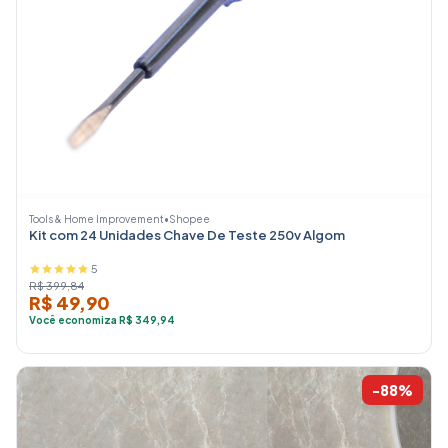
Tools & Home Improvement
•
Shopee
Kit com 24 Unidades Chave De Teste 250v Algom
5
R$ 399,84
R$ 49,90
Você economiza R$ 349,94
-88%