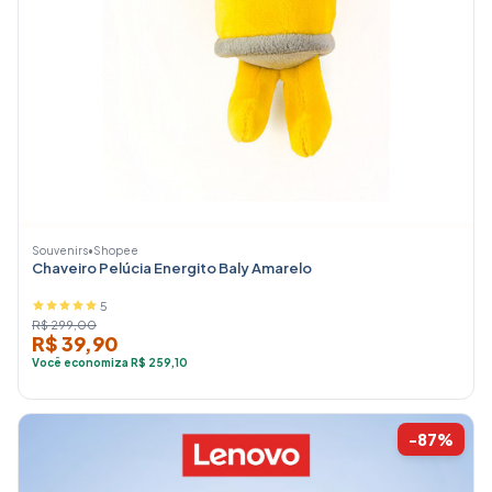
Souvenirs
•
Shopee
Chaveiro Pelúcia Energito Baly Amarelo
5
R$ 299,00
R$ 39,90
Você economiza R$ 259,10
-87%