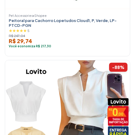
Pet Accessories
•
Shopee
Peitoral para Cachorro Lopetudos Cloud1, P, Verde, LP-
PTCD-PGN
5
R$ 247,04
R$ 29,74
Você economiza R$ 217,30
-88%