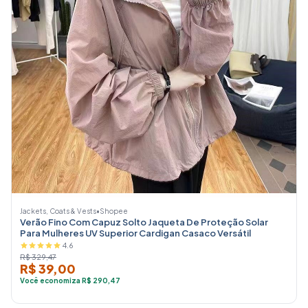
Jackets, Coats & Vests
•
Shopee
Verão Fino Com Capuz Solto Jaqueta De Proteção Solar
Para Mulheres UV Superior Cardigan Casaco Versátil
4.6
R$ 329,47
R$ 39,00
Você economiza R$ 290,47