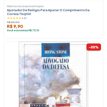
Watches Accessories
•
Shopee
Ajustador De Relógio Para Ajustar O Comprimento Da
Correia Tbq100
4.81
R$ 83,00
R$ 9,90
Você economiza R$ 73,10
-88%