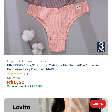
Lingerie & Underwear
•
Shopee
FINETOO 3pçs/Conjunto Calcinha Fio Dental De Algodão
Feminina Sexy Cintura V M-XL
4.78
R$ 69,00
R$ 8,50
Você economiza R$ 60,50
-88%