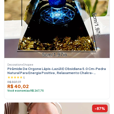
Decoration
•
Shopee
Pirâmide De Orgone Lápis-Lazúli E Obsidiana 5.0 Cm-Pedra
Natural Para Energia Positiva , Relaxamento Chakra-
Presente De
5
R$ 307,77
R$ 40,02
Você economiza R$ 267,75
-87%