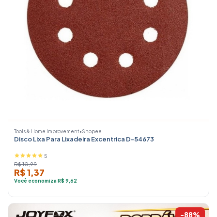
Tools & Home Improvement
•
Shopee
Disco Lixa Para Lixadeira Excentrica D-54673
5
R$ 10,99
R$ 1,37
Você economiza R$ 9,62
-88%