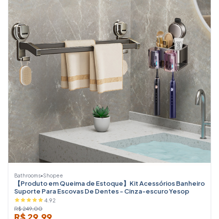
Bathrooms
•
Shopee
【Produto em Queima de Estoque】Kit Acessórios Banheiro
Suporte Para Escovas De Dentes - Cinza-escuro Yesop
4.92
R$ 249,00
R$ 29,99