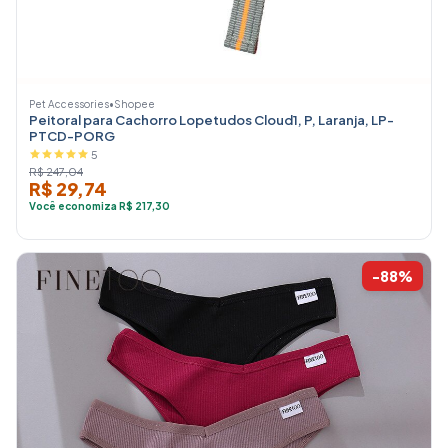
Pet Accessories
•
Shopee
Peitoral para Cachorro Lopetudos Cloud1, P, Laranja, LP-
PTCD-PORG
5
R$ 247,04
R$ 29,74
Você economiza R$ 217,30
-88%