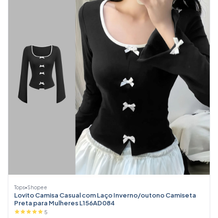
Tops
•
Shopee
Lovito Camisa Casual com Laço Inverno/outono Camiseta
Preta para Mulheres L156AD084
5