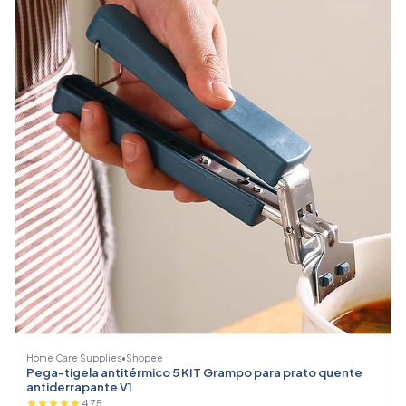
Home Care Supplies
•
Shopee
Pega-tigela antitérmico 5 KIT Grampo para prato quente
antiderrapante V1
4.75