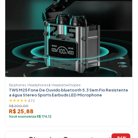
Earphones, Headphones & Headsets
•
Shopee
TWS M25 Fone De Ouvido bluetooth 5.3 Sem Fio Resistente
a água Stereo Sports Earbuds LED Microphone
4.72
R$ 200,00
R$ 25,88
Você economiza R$ 174,12
-86%