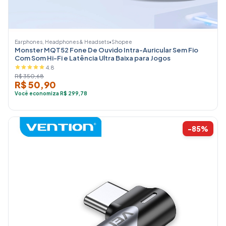
Earphones, Headphones & Headsets
•
Shopee
Monster MQT52 Fone De Ouvido Intra-Auricular Sem Fio
Com Som Hi-Fi e Latência Ultra Baixa para Jogos
4.8
R$ 350,68
R$ 50,90
Você economiza R$ 299,78
-85%