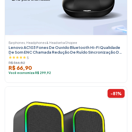
Earphones, Headphones & Headsets
•
Shopee
Lenovo AC103 Fones De Ouvido Bluetooth Hi-Fi Qualidade
De Som ENC Chamada Redução De Ruído Sincronização De
Áudio E Víde
5
R$ 366,82
R$ 66,90
Você economiza R$ 299,92
-81%