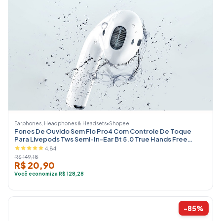
Earphones, Headphones & Headsets
•
Shopee
Fones De Ouvido Sem Fio Pro4 Com Controle De Toque
Para Livepods Tws Semi-In-Ear Bt 5.0 True Hands Free
Calling
4.84
R$ 149,18
R$ 20,90
Você economiza R$ 128,28
-85%