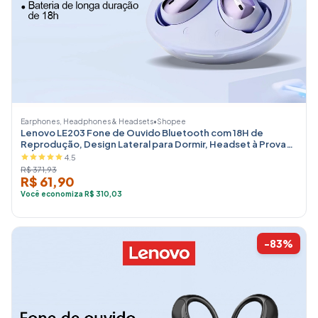
Earphones, Headphones & Headsets
•
Shopee
Lenovo LE203 Fone de Ouvido Bluetooth com 18H de
Reprodução, Design Lateral para Dormir, Headset à Prova
d'Água IPX5
4.5
R$ 371,93
R$ 61,90
Você economiza R$ 310,03
-83%