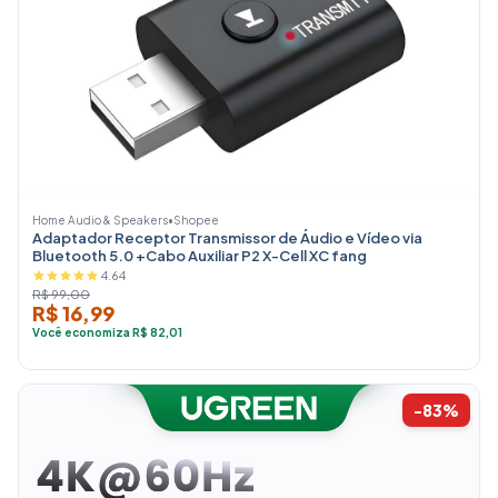
Home Audio & Speakers
•
Shopee
Adaptador Receptor Transmissor de Áudio e Vídeo via
Bluetooth 5.0 +Cabo Auxiliar P2 X-Cell XC fang
4.64
R$ 99,00
R$ 16,99
Você economiza R$ 82,01
-83%