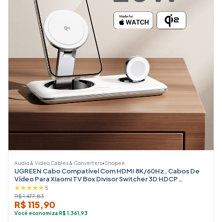
Audio & Video Cables & Converters
•
Shopee
UGREEN Cabo Compatível Com HDMI 8K/60Hz , Cabos De
Vídeo Para Xiaomi TV Box Divisor Switcher 3D HDCP
Computador Portátil
5
R$ 1.477,83
R$ 115,90
Você economiza R$ 1.361,93