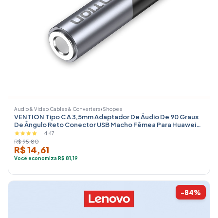
Audio & Video Cables & Converters
•
Shopee
VENTION Tipo C A 3,5mm Adaptador De Áudio De 90 Graus
De Ângulo Reto Conector USB Macho Fêmea Para Huawei
iphone16
4.47
R$ 95,80
R$ 14,61
Você economiza R$ 81,19
-84%