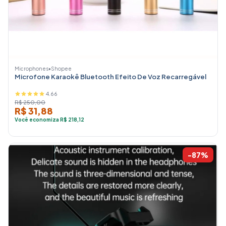
Microphones
•
Shopee
Microfone Karaokê Bluetooth Efeito De Voz Recarregável
4.66
R$ 250,00
R$ 31,88
Você economiza R$ 218,12
-87%