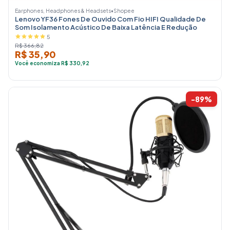
Earphones, Headphones & Headsets
•
Shopee
Lenovo YF36 Fones De Ouvido Com Fio HIFI Qualidade De
Som Isolamento Acústico De Baixa Latência E Redução
5
R$ 366,82
R$ 35,90
Você economiza R$ 330,92
-89%