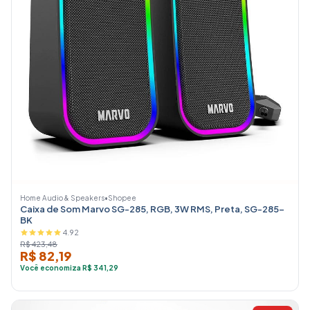
Home Audio & Speakers
•
Shopee
Caixa de Som Marvo SG-285, RGB, 3W RMS, Preta, SG-285-
BK
4.92
R$ 423,48
R$ 82,19
Você economiza R$ 341,29