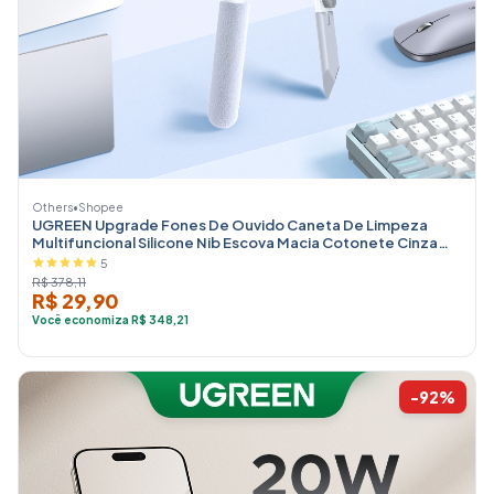
Others
•
Shopee
UGREEN Upgrade Fones De Ouvido Caneta De Limpeza
Multifuncional Silicone Nib Escova Macia Cotonete Cinza
Para iphone/ipa
5
R$ 378,11
R$ 29,90
Você economiza R$ 348,21
-92%