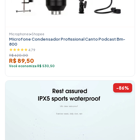
Microphones
•
Shopee
Microfone Condensador Profissional Canto Podcast Bm-
800
4.79
R$ 620,00
R$ 89,50
Você economiza R$ 530,50
-86%