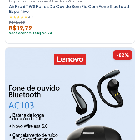
Earphones, Headphones & Headsets
•
Shopee
Air Pro 6 TWS Fones De Ouvido Sem Fio Com Fone Bluetooth
Esportivo
4.61
R$ 116,03
R$ 19,79
Você economiza R$ 96,24
-82%