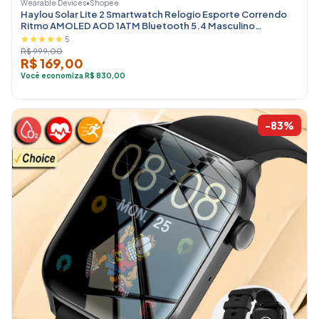
Wearable Devices
•
Shopee
Haylou Solar Lite 2 Smartwatch Relogio Esporte Correndo
Ritmo AMOLED AOD 1ATM Bluetooth 5.4 Masculino
Feminino
5
R$ 999,00
R$ 169,00
Você economiza R$ 830,00
-83%