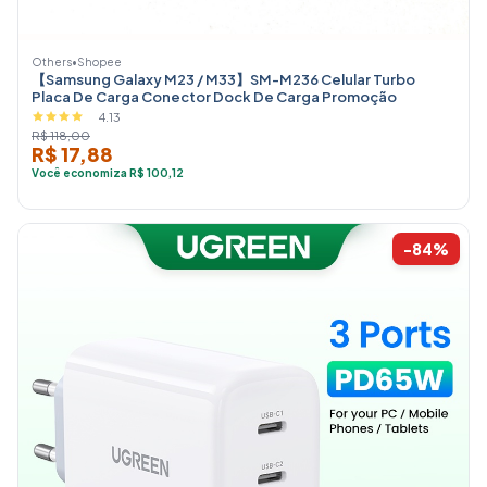
Others
•
Shopee
【Samsung Galaxy M23 / M33】SM-M236 Celular Turbo
Placa De Carga Conector Dock De Carga Promoção
4.13
R$ 118,00
R$ 17,88
Você economiza R$ 100,12
-84%