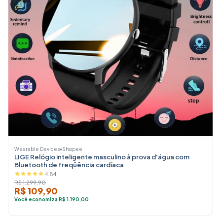
Wearable Devices
•
Shopee
LIGE Relógio inteligente masculino à prova d'água com
Bluetooth de freqüência cardíaca
4.84
R$ 1.299,90
R$ 109,90
Você economiza R$ 1.190,00