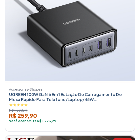
Accessories
•
Shopee
UGREEN 100W GaN 6 Em 1 Estação De Carregamento De
Mesa Rápido Para Telefone/Laptop/45W
Samsung/Tablets/Air Pods/iWatch/S
5
R$ 1.533,19
R$ 259,90
Você economiza R$ 1.273,29