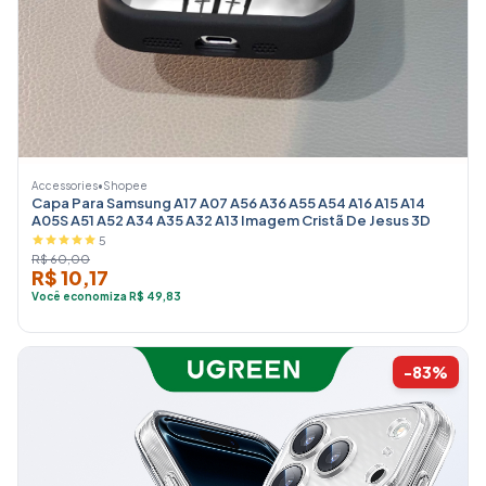
Accessories
•
Shopee
Capa Para Samsung A17 A07 A56 A36 A55 A54 A16 A15 A14
A05S A51 A52 A34 A35 A32 A13 Imagem Cristã De Jesus 3D
5
R$ 60,00
R$ 10,17
Você economiza R$ 49,83
-83%