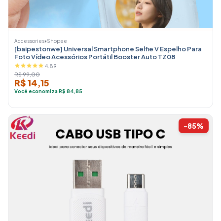
Accessories
•
Shopee
[baipestonwe] Universal Smartphone Selfie V Espelho Para
Foto Vídeo Acessórios Portátil Booster Auto TZ08
4.89
R$ 99,00
R$ 14,15
Você economiza R$ 84,85
-85%