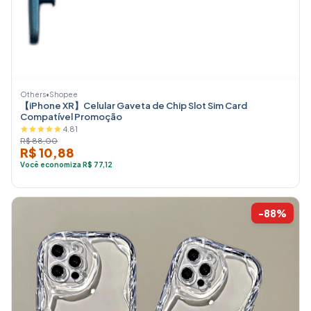
Others
•
Shopee
【iPhone XR】Celular Gaveta de Chip Slot Sim Card
Compatível Promoção
4.81
R$ 88,00
R$ 10,88
Você economiza R$ 77,12
-88%