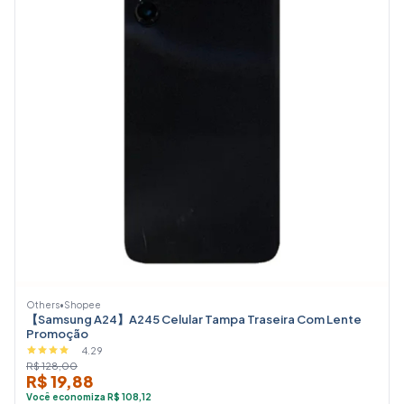
Others
•
Shopee
【Samsung A24】A245 Celular Tampa Traseira Com Lente
Promoção
4.29
R$ 128,00
R$ 19,88
Você economiza R$ 108,12