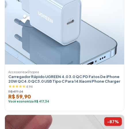
Accessories
•
Shopee
Carregador Rápido UGREEN 4.0 3.0 QC PD Fatos De iPhone
20W QC4.0 QC3.0 USB Tipo C Para 14 Xiaomi Phone Charger
4.94
R$ 477,24
R$ 59,90
Você economiza R$ 417,34
-87%