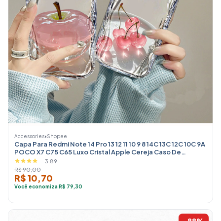
Accessories
•
Shopee
Capa Para Redmi Note 14 Pro 13 12 11 10 9 8 14C 13C 12C 10C 9A
POCO X7 C75 C65 Luxo Cristal Apple Cereja Caso De
Telefon
3.89
R$ 90,00
R$ 10,70
Você economiza R$ 79,30
-88%