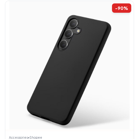
-90%
Accessories
•
Shopee