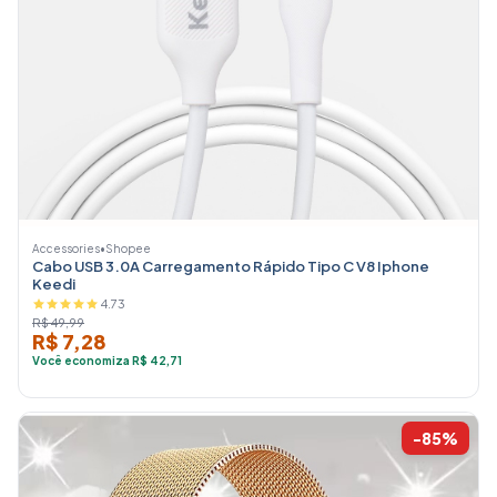
Accessories
•
Shopee
Cabo USB 3.0A Carregamento Rápido Tipo C V8 Iphone
Keedi
4.73
R$ 49,99
R$ 7,28
Você economiza R$ 42,71
-85%