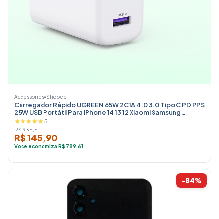
Accessories
•
Shopee
Carregador Rápido UGREEN 65W 2C1A 4.0 3.0 Tipo C PD PPS
25W USB Portátil Para iPhone 14 13 12 Xiaomi Samsung
Laptop
5
R$ 935,51
R$ 145,90
Você economiza R$ 789,61
-84%