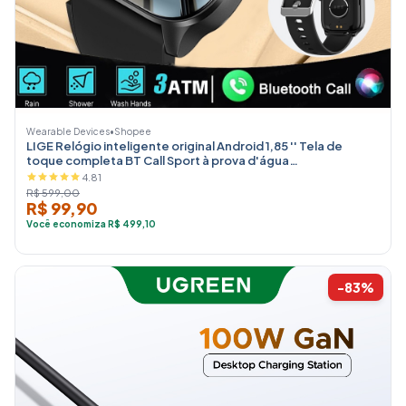
Wearable Devices
•
Shopee
LIGE Relógio inteligente original Android 1,85 '' Tela de
toque completa BT Call Sport à prova d'água
Monitoramento em tempo real de oxigênio no sangue /
4.81
monitoramento de pressão SmartWatch feminino para IOS
R$ 599,00
R$ 99,90
Você economiza R$ 499,10
-83%