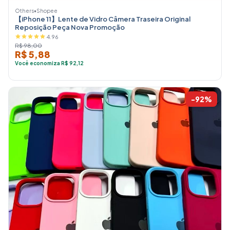
Others
•
Shopee
【iPhone 11】Lente de Vidro Câmera Traseira Original
Reposição Peça Nova Promoção
4.96
R$ 98,00
R$ 5,88
Você economiza R$ 92,12
-92%