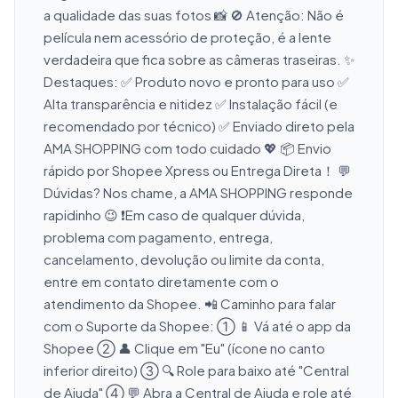
a qualidade das suas fotos 📸 🚫 Atenção: Não é 
película nem acessório de proteção, é a lente 
verdadeira que fica sobre as câmeras traseiras. ✨ 
Destaques: ✅ Produto novo e pronto para uso ✅ 
Alta transparência e nitidez ✅ Instalação fácil (e 
recomendado por técnico) ✅ Enviado direto pela 
AMA SHOPPING com todo cuidado 💖 📦 Envio 
rápido por Shopee Xpress ou Entrega Direta！ 💬 
Dúvidas? Nos chame, a AMA SHOPPING responde 
rapidinho 😉 ❗Em caso de qualquer dúvida, 
problema com pagamento, entrega, 
cancelamento, devolução ou limite da conta, 
entre em contato diretamente com o 
atendimento da Shopee. 📲 Caminho para falar 
com o Suporte da Shopee: ① 📱 Vá até o app da 
Shopee ② 👤 Clique em "Eu" (ícone no canto 
inferior direito) ③ 🔍 Role para baixo até "Central 
de Ajuda" ④ 💬 Abra a Central de Ajuda e role até 