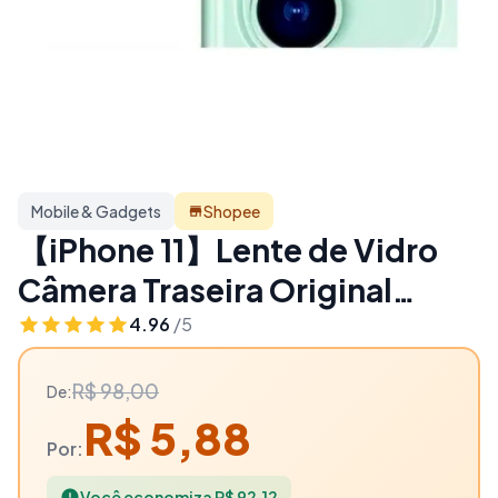
Mobile & Gadgets
Shopee
【iPhone 11】Lente de Vidro
Câmera Traseira Original
Reposição Peça Nova
4.96
/5
Promoção - 94% OFF | Mobile
R$ 98,00
De:
& Gadgets
R$ 5,88
Por:
Você economiza R$ 92,12