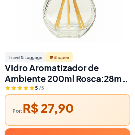
Travel & Luggage
Shopee
Vidro Aromatizador de
Ambiente 200ml Rosca:28mm
| Travel & Luggage
5
/5
R$ 27,90
Por: