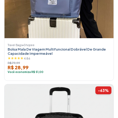
Travel Bags
•
Shopee
Bolsa Mala De Viagem Multifuncional Dobrável De Grande
Capacidade Impermeável
4.86
R$ 79,99
R$ 28,99
Você economiza R$ 51,00
-63%