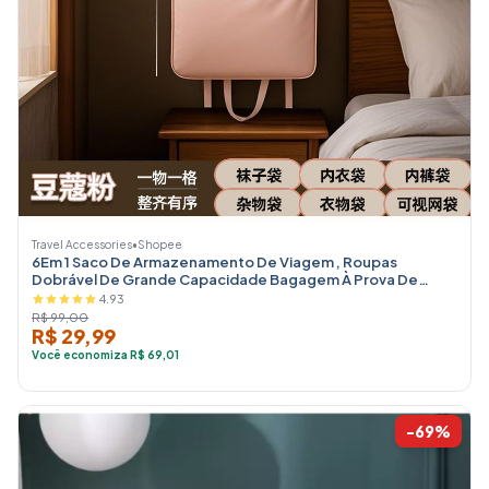
Travel Accessories
•
Shopee
6Em 1 Saco De Armazenamento De Viagem , Roupas
Dobrável De Grande Capacidade Bagagem À Prova De
Poeira
4.93
R$ 99,00
R$ 29,99
Você economiza R$ 69,01
-69%