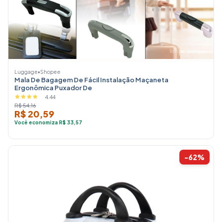
Luggage
•
Shopee
Mala De Bagagem De Fácil Instalação Maçaneta
Ergonômica Puxador De
4.44
R$ 54,16
R$ 20,59
Você economiza R$ 33,57
-62%