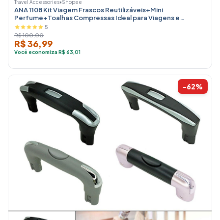
Travel Accessories
•
Shopee
ANA 1108 Kit Viagem Frascos Reutilizáveis+Mini
Perfume+Toalhas Compressas Ideal para Viagens e
Academia
5
R$ 100,00
R$ 36,99
Você economiza R$ 63,01
-62%