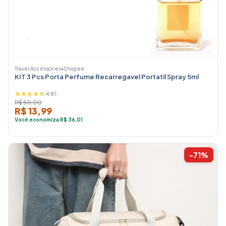
Travel Accessories
•
Shopee
KIT 3 Pcs Porta Perfume Recarregavel Portatil Spray 5ml
4.81
R$ 50,00
R$ 13,99
Você economiza R$ 36,01
-71%