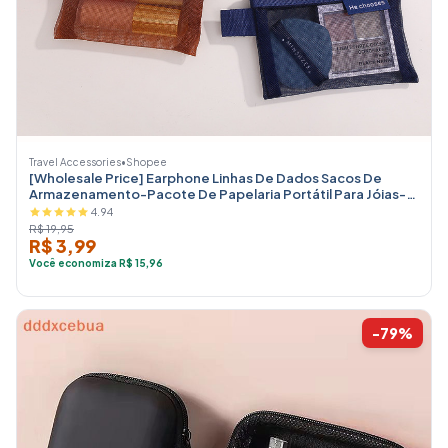
Travel Accessories
•
Shopee
[Wholesale Price] Earphone Linhas De Dados Sacos De
Armazenamento-Pacote De Papelaria Portátil Para Jóias-
Bolsa Cosméticos De Fios De Malha De Itens De Viagem
4.94
R$ 19,95
R$ 3,99
Você economiza R$ 15,96
-79%