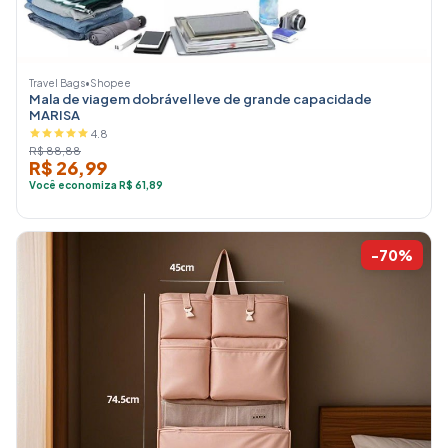
Travel Bags
•
Shopee
Mala de viagem dobrável leve de grande capacidade
MARISA
4.8
R$ 88,88
R$ 26,99
Você economiza R$ 61,89
-70%