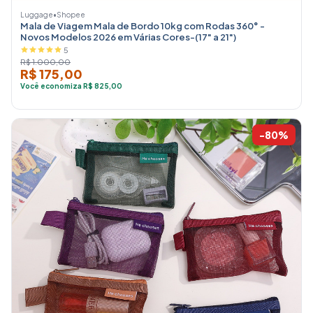
Luggage
•
Shopee
Mala de Viagem Mala de Bordo 10kg com Rodas 360° -
Novos Modelos 2026 em Várias Cores-(17" a 21")
5
R$ 1.000,00
R$ 175,00
Você economiza R$ 825,00
-80%