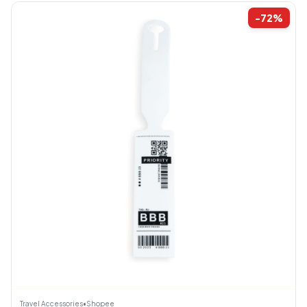
-72%
Travel Accessories
•
Shopee