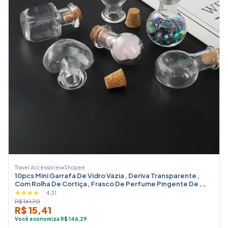
Travel Accessories
•
Shopee
10pcs Mini Garrafa De Vidro Vazia , Deriva Transparente ,
Com Rolha De Cortiça , Frasco De Perfume Pingente De ,
Para ,
4.31
R$ 161,70
R$ 15,41
Você economiza R$ 146,29