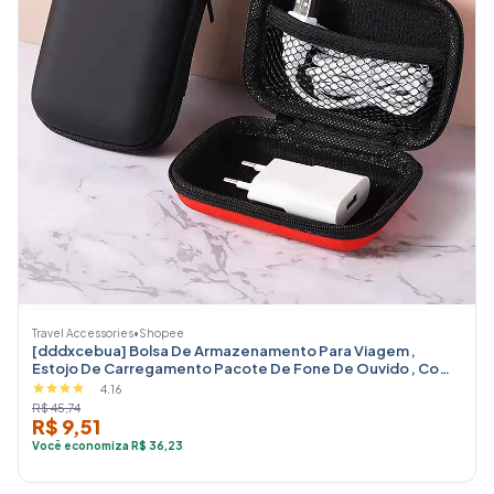
Travel Accessories
•
Shopee
[dddxcebua] Bolsa De Armazenamento Para Viagem ,
Estojo De Carregamento Pacote De Fone De Ouvido , Com
Zíper , Organizad
4.16
R$ 45,74
R$ 9,51
Você economiza R$ 36,23