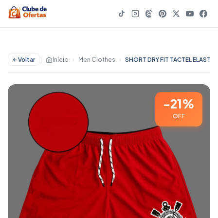
Voltar
|
Início
›
Men Clothes
›
SHORT DRY FIT TACTEL ELASTANO PRAIA ACADEMIA ESPORTIVO FITNESS FIEL TIMÃO ESTILO RUA ENVIO RAPÍDO!!! - 21% OFF | Men Clothes
-21%
OFF