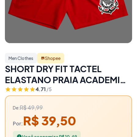
Men Clothes
Shopee
SHORT DRY FIT TACTEL
ELASTANO PRAIA ACADEMIA
ESPORTIVO FITNESS FIEL
4.71
/5
TIMÃO ESTILO RUA ENVIO
R$ 49,99
De:
RAPÍDO!!! - 21% OFF | Men
R$ 39,50
Clothes
Por:
Você economiza R$ 10,49