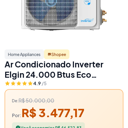
Home Appliances
Shopee
Ar Condicionado Inverter
Elgin 24.000 Btus Eco
Inverter Ii Wifi Frio 220v - 93%
4.9
/5
OFF | Home Appliances
R$ 50.000,00
De:
R$ 3.477,17
Por:
Você economiza R$ 46.522,83