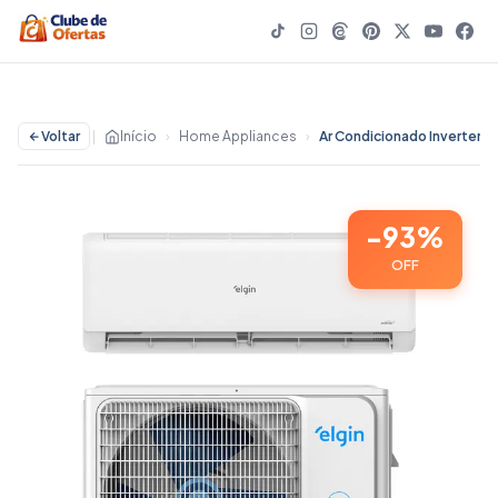
Voltar
|
Início
›
Home Appliances
›
-93%
OFF