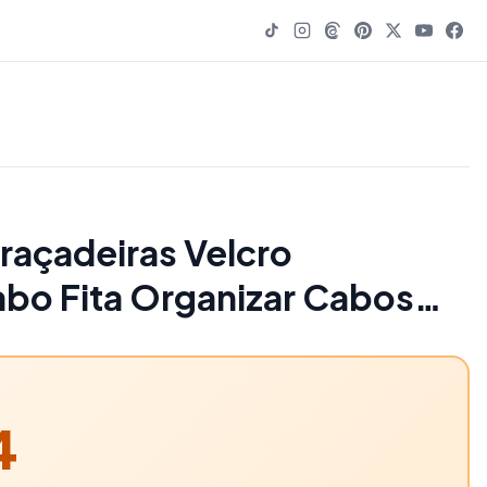
raçadeiras Velcro
bo Fita Organizar Cabos
silha 15cm preta - 82% OFF |
4