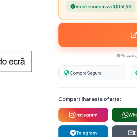
Você economiza R$ 116,94
Preço su
Compra Segura
Compartilhar esta oferta:
Instagram
Wh
Telegram
E