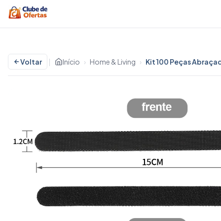
Voltar
|
Início
›
Home & Living
›