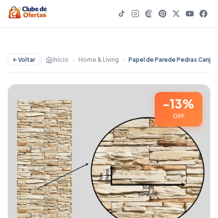
Voltar
|
Início
›
Home & Living
›
Papel de Parede Pedras Canjiquinha 05 - 13% OFF | Home & Living
-13%
OFF