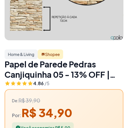
Home & Living
Shopee
Papel de Parede Pedras
Canjiquinha 05 - 13% OFF |
Home & Living
4.86
/5
R$ 39,90
De:
R$ 34,90
Por:
Você economiza R$ 5,00