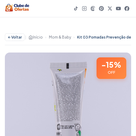
Voltar
|
Início
›
Mom & Baby
›
Kit 03 Pomadas Prevenção de Assaduras TURMINHA DA BAGUNÇA 45g - 15% OFF | Mom & Baby
-15%
OFF