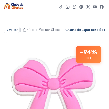
Voltar
|
Início
›
Women Shoes
›
Charme de Sapatos Botão de Sapato Acessóri
-94%
OFF