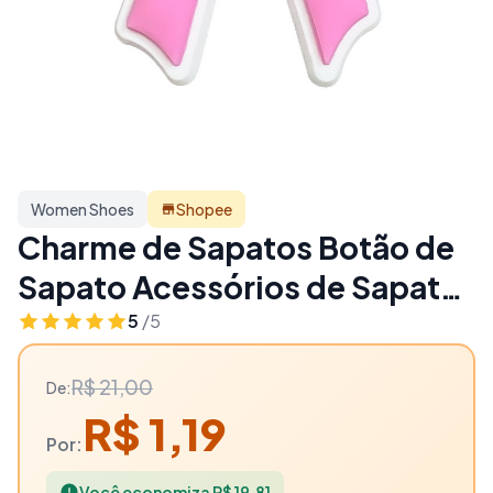
Women Shoes
Shopee
Charme de Sapatos Botão de
Sapato Acessórios de Sapato
Rosa Acessórios de Sapato
5
/5
DIY Amuletos de Sapato -
R$ 21,00
De:
94% OFF | Women Shoes
R$ 1,19
Por:
Você economiza R$ 19,81