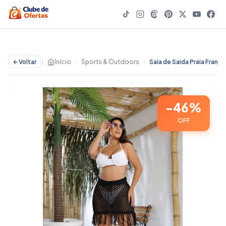
Voltar
|
Início
›
Sports & Outdoors
›
-46%
OFF