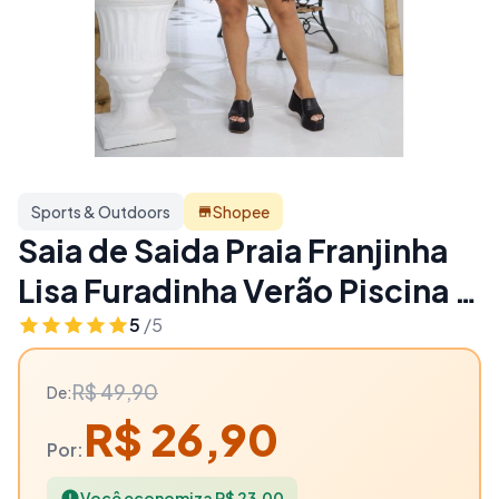
Sports & Outdoors
Shopee
Saia de Saida Praia Franjinha
Lisa Furadinha Verão Piscina -
46% OFF | Sports & Outdoors
5
/5
R$ 49,90
De:
R$ 26,90
Por:
Você economiza R$ 23,00