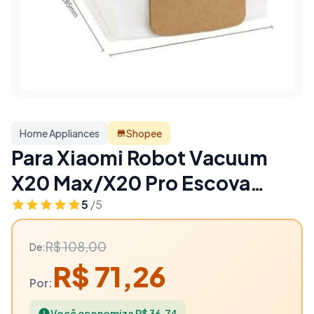
Home Appliances
Shopee
Para Xiaomi Robot Vacuum
X20 Max/X20 Pro Escova
Principal Escova Lateral Filtro
5
/5
Mop Saco de Pó - 34% OFF |
R$ 108,00
De:
Home Appliances
R$ 71,26
Por:
Você economiza R$ 36,74