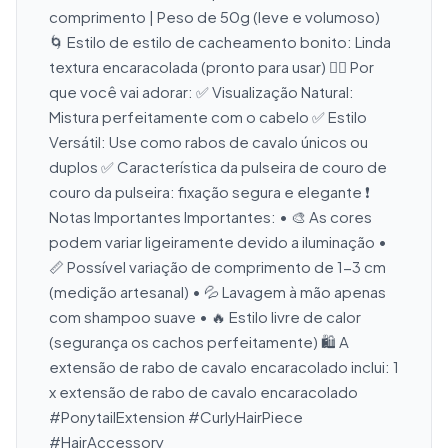
comprimento | Peso de 50g (leve e volumoso) 
🌀 Estilo de estilo de cacheamento bonito: Linda 
textura encaracolada (pronto para usar) 💁‍♀️ Por 
que você vai adorar: ✅ Visualização Natural: 
Mistura perfeitamente com o cabelo ✅ Estilo 
Versátil: Use como rabos de cavalo únicos ou 
duplos ✅ Característica da pulseira de couro de 
couro da pulseira: fixação segura e elegante ❗ 
Notas Importantes Importantes: • 🎨 As cores 
podem variar ligeiramente devido a iluminação • 
📏 Possível variação de comprimento de 1-3 cm 
(medição artesanal) • 💦 Lavagem à mão apenas 
com shampoo suave • 🔥 Estilo livre de calor 
(segurança os cachos perfeitamente) 🛍️ A 
extensão de rabo de cavalo encaracolado inclui: 1 
x extensão de rabo de cavalo encaracolado 
#PonytailExtension #CurlyHairPiece 
#HairAccessory