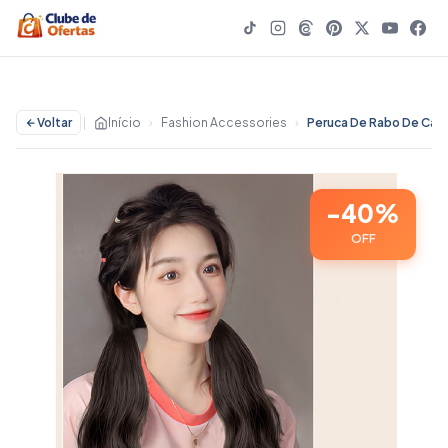
Voltar
|
Início
›
Fashion Accessories
›
-40%
OFF