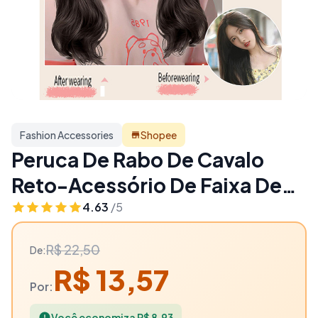
Fashion Accessories
Shopee
Peruca De Rabo De Cavalo
Reto-Acessório De Faixa De
Couro Para Estilos Duplos -
4.63
/5
40% OFF | Fashion
R$ 22,50
De:
Accessories
R$ 13,57
Por:
Você economiza R$ 8,93