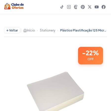
Voltar
|
Início
›
Stationery
›
Plástico Plastificação 125 Micras 100 Lâminas 66 x 99mm (Titulo Eleitor / CPF) Masterprint - 22% OFF | Stationery
-22%
OFF