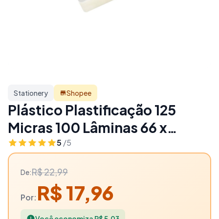
Stationery
Shopee
Plástico Plastificação 125
Micras 100 Lâminas 66 x
99mm (Titulo Eleitor / CPF)
5
/5
Masterprint - 22% OFF |
R$ 22,99
De:
Stationery
R$ 17,96
Por:
Você economiza R$ 5,03