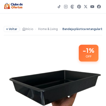
Voltar
|
Início
›
Home & Living
›
Bandeja plástica retangular branca ou preto - 44x30x7,5cm - Plasconex - 1% OFF | Home & Living
-1%
OFF