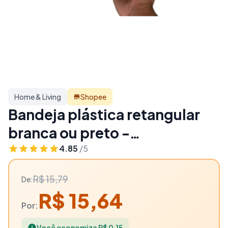
Home & Living
Shopee
Bandeja plástica retangular
branca ou preto -
44x30x7,5cm - Plasconex -
4.85
/5
1% OFF | Home & Living
R$ 15,79
De:
R$ 15,64
Por:
Você economiza R$ 0,15