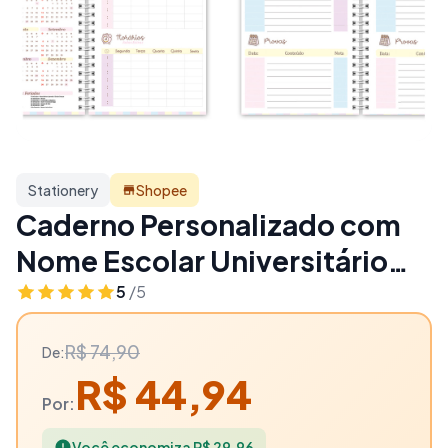
Stationery
Shopee
Caderno Personalizado com
Nome Escolar Universitário
Lilo e Stitch Angel Espiral
5
/5
Capa Dura Tamanho Grande -
R$ 74,90
De:
40% OFF | Stationery
R$ 44,94
Por:
Você economiza R$ 29,96