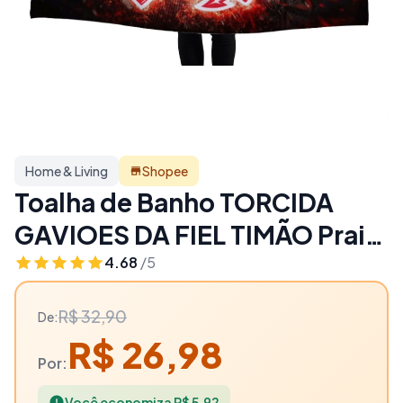
Home & Living
Shopee
Toalha de Banho TORCIDA
GAVIOES DA FIEL TIMÃO Praia
Piscina Felpa Estampada -
4.68
/5
18% OFF | Home & Living
R$ 32,90
De:
R$ 26,98
Por:
Você economiza R$ 5,92