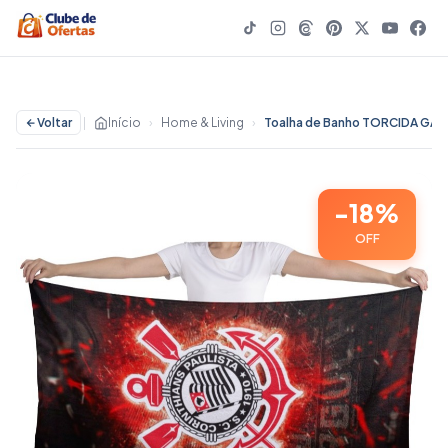
Voltar
|
Início
›
Home & Living
›
Toalha de Banho TORCIDA GAVIOES DA FIEL TIMÃO Praia Piscina Felpa Estampada - 18% OFF | Home & Living
-18%
OFF