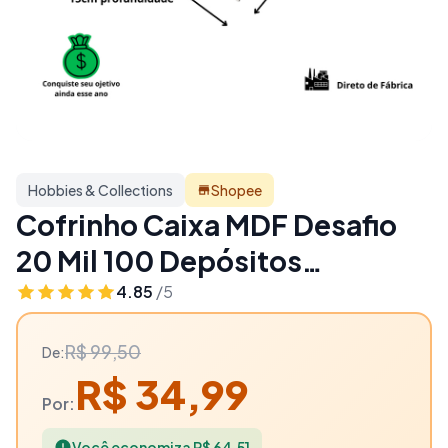
Hobbies & Collections
Shopee
Cofrinho Caixa MDF Desafio
20 Mil 100 Depósitos
Organizador de Economia
4.85
/5
Acompanhe Progresso - 65%
R$ 99,50
De:
OFF | Hobbies & Collections
R$ 34,99
Por:
Você economiza R$ 64,51