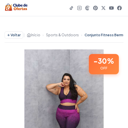
Voltar
|
Início
›
Sports & Outdoors
›
-30%
OFF