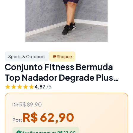
Sports & Outdoors
Shopee
Conjunto Fitness Bermuda
Top Nadador Degrade Plus
Size - 30% OFF | Sports &
4.87
/5
Outdoors
R$ 89,90
De:
R$ 62,90
Por:
Você economiza R$ 27,00