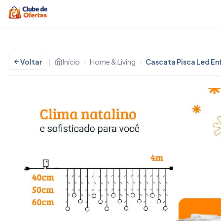
Voltar
|
Início
›
Home & Living
›