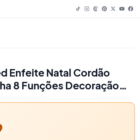
d Enfeite Natal Cordão
inha 8 Funções Decoração
 Festa Prova D'água - 74%
ving
9