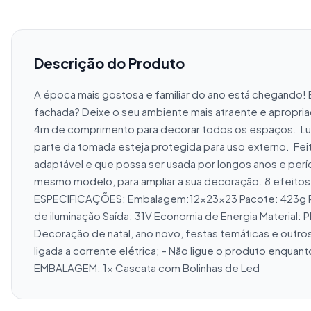
Descrição do Produto
A época mais gostosa e familiar do ano está chegando! E
fachada? Deixe o seu ambiente mais atraente e apropria
4m de comprimento para decorar todos os espaços.  Luz 
parte da tomada esteja protegida para uso externo.  Feito
adaptável e que possa ser usada por longos anos e períod
mesmo modelo, para ampliar a sua decoração. 8 efeitos d
ESPECIFICAÇÕES: Embalagem:12x23x23 Pacote: 423g Prod
de iluminação Saída: 31V Economia de Energia Material: P
Decoração de natal, ano novo, festas temáticas e outr
ligada a corrente elétrica; - Não ligue o produto enquan
EMBALAGEM: 1x Cascata com Bolinhas de Led