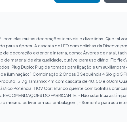
, com elas muitas decorações incríveis e divertidas. Que tal vo
do para a época. A cascata de LED com bolinhas da Discove poss
de decoração exterior e interna, como: Árvores de natal, facha
 de material de alta qualidade, durável para uso diário: Fio fle
os. Plug Duplo: Plug de tomada para ligação e um auxiliar para 
e iluminação: 1 Combinação 2 Ondas 3 Sequência 4 Slo glo 5 Flas
uto: 317g Tamanho: 4m com cascata de 40, 50 e 60cm Quantida
lástico Potência: 110V Cor: Branco quente com bolinhas brancas 
os. RECOMENDAÇÕES DO FABRICANTE: - Não substitua as lâmpadas
to o mesmo estiver em sua embalagem; - Somente para uso interno