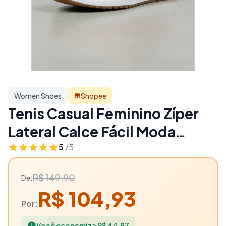
Women Shoes
Shopee
Tenis Casual Feminino Zíper
Lateral Calce Fácil Moda
Lançamento - 30% OFF |
5
/5
Women Shoes
R$ 149,90
De:
R$ 104,93
Por:
Você economiza R$ 44,97