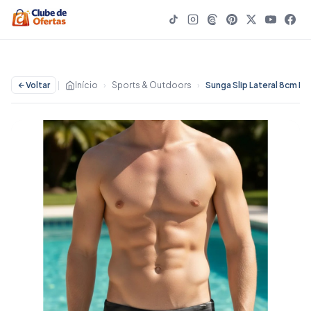
Voltar
|
Início
›
Sports & Outdoors
›