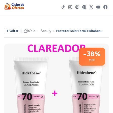
Voltar
|
Início
›
Beauty
›
Protetor Solar Facial Hidrabene Clareador FPS 70 Antissinais Clareia a pele Toque Seco 50g Unidade ou Kit - 38% OFF | Beauty
-38%
OFF