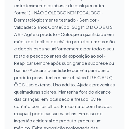
entretenimento ou abusar de qualquer outra 
forma” ) - NÃO É OLEOSO NEM PEGAJOSO - 
Dermatológicamente testado - Sem cor - 
Validade: 2 anos Conteúdo: 50g M O D O D E U S 
A R - Agite o produto - Coloque a quantidade em 
média de 1 colher de chá do protetor em sua mão 
e depois espalhe uniformemente por todo o seu 
rosto e pescoço antes da exposição ao sol -
Reaplicar sempre após suor, grande sudorese ou 
banho -Aplicar a quantidade correta para que o 
produto possa tenha maior eficácia P R E C A U Ç 
Õ E S Uso externo. Uso adulto. Ajuda a prevenir as 
queimaduras solares. Mantenha fora do alcance 
das crianças, em local seco e fresco. Evite 
contato com os olhos. Em contato com tecidos 
(roupas) pode causar manchas. Em caso de 
ingestão acidental do produto, procure um 
médico. Evite exposição prolongada das 