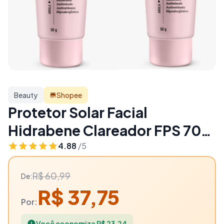
Beauty
Shopee
Protetor Solar Facial
Hidrabene Clareador FPS 70
Antissinais Clareia a pele
4.88
/5
Toque Seco 50g Unidade ou
R$ 60,99
De:
Kit - 38% OFF | Beauty
R$ 37,75
Por:
Você economiza R$ 23,24