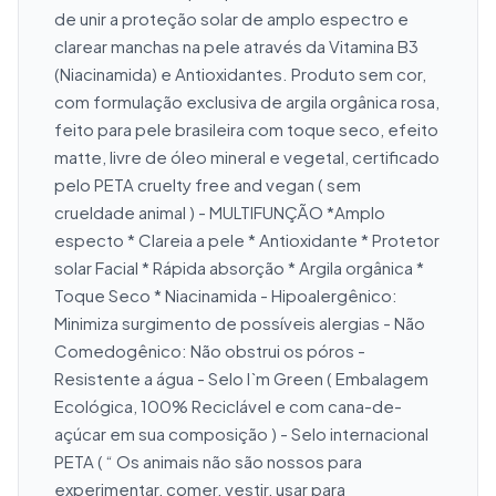
de unir a proteção solar de amplo espectro e 
clarear manchas na pele através da Vitamina B3 
(Niacinamida) e Antioxidantes. Produto sem cor, 
com formulação exclusiva de argila orgânica rosa, 
feito para pele brasileira com toque seco, efeito 
matte, livre de óleo mineral e vegetal, certificado 
pelo PETA cruelty free and vegan ( sem 
crueldade animal ) - MULTIFUNÇÃO *Amplo 
especto * Clareia a pele * Antioxidante * Protetor 
solar Facial * Rápida absorção * Argila orgânica * 
Toque Seco * Niacinamida - Hipoalergênico: 
Minimiza surgimento de possíveis alergias - Não 
Comedogênico: Não obstrui os póros - 
Resistente a água - Selo I`m Green ( Embalagem 
Ecológica, 100% Reciclável e com cana-de-
açúcar em sua composição ) - Selo internacional 
PETA ( “ Os animais não são nossos para 
experimentar, comer, vestir, usar para 