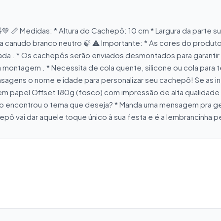
 Medidas: * Altura do Cachepô: 10 cm * Largura da parte superio
canudo branco neutro 🍃 ⚠️ Importante: * As cores do produt
irada . * Os cachepôs serão enviados desmontados para garant
 montagem . * Necessita de cola quente, silicone ou cola para te
nsagens o nome e idade para personalizar seu cachepô! Se as i
m papel Offset 180g (fosco) com impressão de alta qualidade 🎨
 Não encontrou o tema que deseja? * Manda uma mensagem pra g
hepô vai dar aquele toque único à sua festa e é a lembrancinha p