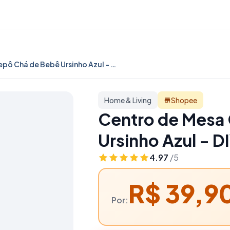
Centro de Mesa Cachepô Chá de Bebê Ursinho Azul - DIY Pegue e Monte | Lembrancinhas Personalizadas | Home & Living
Home & Living
Shopee
Centro de Mesa
Ursinho Azul - D
Lembrancinhas P
4.97
/5
Living
R$ 39,9
Por: