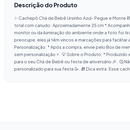
Descrição do Produto
✨ Cachepô Chá de Bebê Ursinho Azul- Pegue e Monte 🧸💚 
total com canudo: Aproximadamente 25 cm * Acompanha 
monitor ou da iluminação do ambiente onde a foto foi t
preocupe, eles já têm vincos e marcações para facilitar a
Personalização: * Após a compra, envie pelo Box de me
sem personalização ⚡. 💡 Sobre o Produto: * Produzido e
para o seu Chá de Bebê ou festa de aniversário 🎉. 🤔
personalizado para sua festa 🥳. 🎁 Dica extra: Esse cac