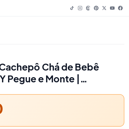
 Cachepô Chá de Bebê
IY Pegue e Monte |
ersonalizadas | Home &
0