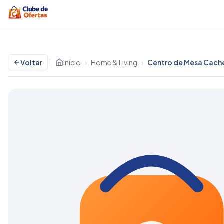
Voltar
|
Início
›
Home & Living
›