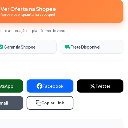
Ver Oferta na Shopee
Aproveite enquanto há estoque!
jeito a alteração na plataforma de vendas
Garantia Shopee
Frete Disponível
atsApp
Facebook
Twitter
mail
Copiar Link