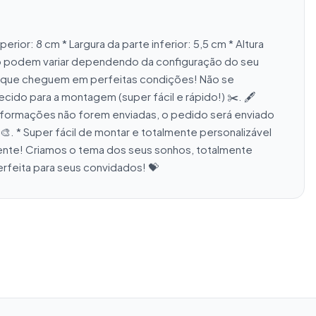
r: 8 cm * Largura da parte inferior: 5,5 cm * Altura 
o podem variar dependendo da configuração do seu 
ir que cheguem em perfeitas condições! Não se 
cido para a montagem (super fácil e rápido!) ✂️. 🖋️ 
nformações não forem enviadas, o pedido será enviado 
. * Super fácil de montar e totalmente personalizável 
ente! Criamos o tema dos seus sonhos, totalmente 
erfeita para seus convidados! 💝