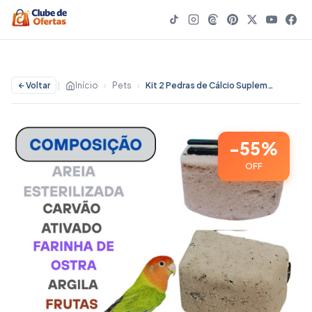
Voltar
|
Início
›
Pets
›
Kit 2 Pedras de Cálcio Suplemento Nutricional Calopsitas, Agapornis e Periquitos, gaiolas e viveiro - 55% OFF | Pets
-55%
OFF