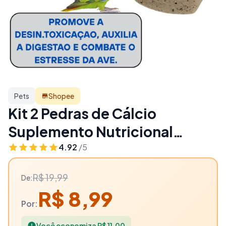
Pets
Shopee
Kit 2 Pedras de Cálcio
Suplemento Nutricional
Calopsitas, Agapornis e
4.92
/5
Periquitos, gaiolas e viveiro -
R$ 19,99
De:
55% OFF | Pets
R$ 8,99
Por:
Você economiza R$ 11,00