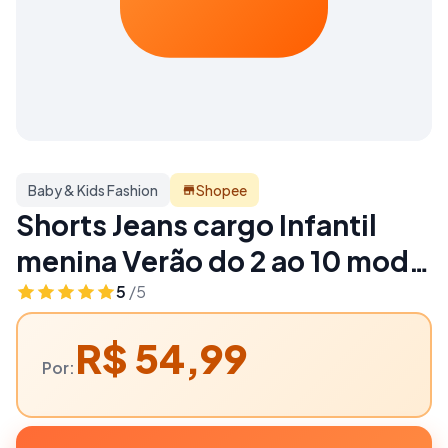
Baby & Kids Fashion
Shopee
Shorts Jeans cargo Infantil
menina Verão do 2 ao 10 moda
bloqueirinha | Baby & Kids
5
/5
Fashion
R$ 54,99
Por: