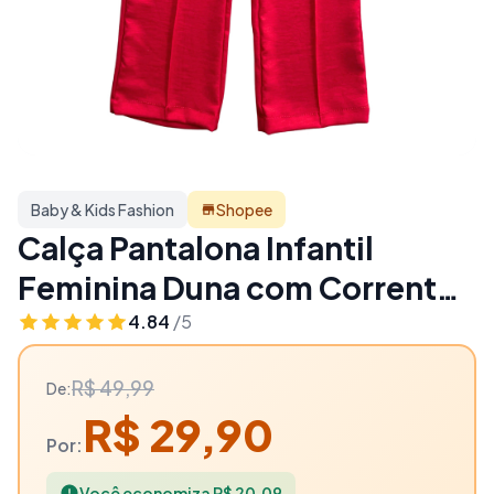
Baby & Kids Fashion
Shopee
Calça Pantalona Infantil
Feminina Duna com Corrente |
Moda Kids Confortável
4.84
/5
Estilosa Festa - 40% OFF |
R$ 49,99
De:
Baby & Kids Fashion
R$ 29,90
Por:
Você economiza R$ 20,09