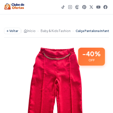
Voltar
|
Início
›
Baby & Kids Fashion
›
-40%
OFF