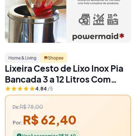
Home & Living
Shopee
Lixeira Cesto de Lixo Inox Pia
Bancada 3 a 12 Litros Com
Tampa Basculante -
4.84
/5
Powermaid - 20% OFF | Home
R$ 78,00
De:
& Living
R$ 62,40
Por:
Você economiza R$ 15,60