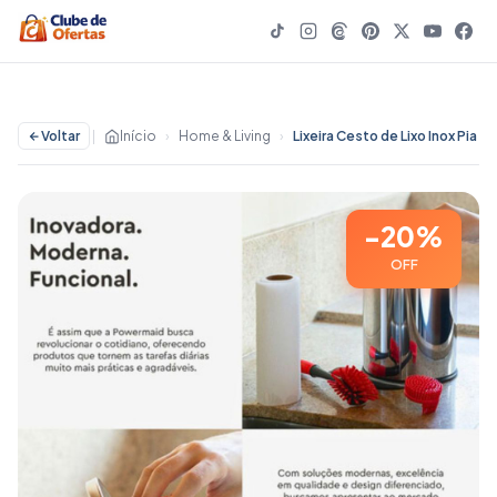
Voltar
|
Início
›
Home & Living
›
Lixeira Cesto de Lixo Inox Pia Bancada 3 a 12 Litros Com Tampa Basculante - Powermaid - 20% OFF | 
-20%
OFF