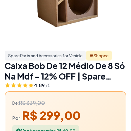
Spare Parts and Accessories for Vehicle
Shopee
Caixa Bob De 12 Médio De 8 Só
Na Mdf - 12% OFF | Spare
Parts and Accessories for
4.89
/5
Vehicle
R$ 339,00
De:
R$ 299,00
Por:
Você economiza R$ 40,00