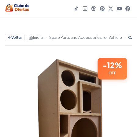
Voltar
|
Início
›
Spare Parts and Accessories for Vehicle
›
-12%
OFF