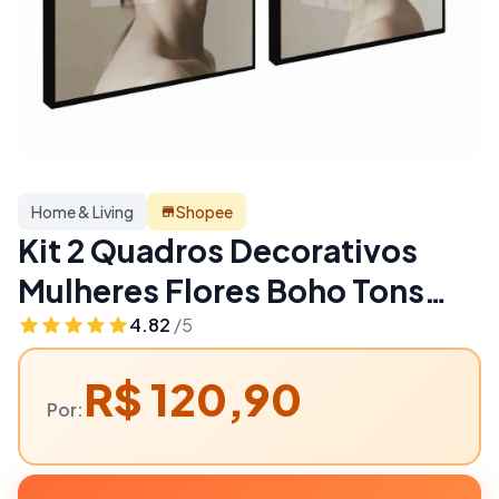
Home & Living
Shopee
Kit 2 Quadros Decorativos
Mulheres Flores Boho Tons
Neutro Moldura e Vidro Sala
4.82
/5
Quarto | Home & Living
R$ 120,90
Por: