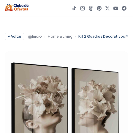
Voltar
|
Início
›
Home & Living
›
Kit 2 Quadros Decorativos Mulheres Flores Boho Tons Neut