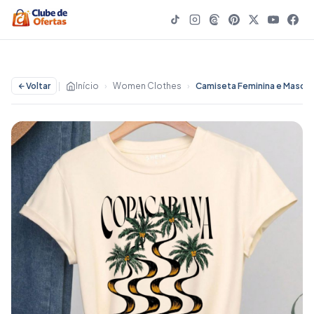
Voltar
|
Início
›
Women Clothes
›