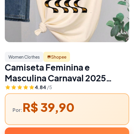
Women Clothes
Shopee
Camiseta Feminina e
Masculina Carnaval 2025
Bloquinho Personalizada Em
4.84
/5
Alta Leve Confortável |
R$ 39,90
Women Clothes
Por: