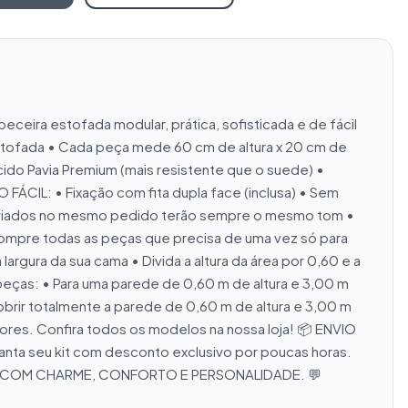
a estofada modular, prática, sofisticada e de fácil 
stofada • Cada peça mede 60 cm de altura x 20 cm de 
cido Pavia Premium (mais resistente que o suede) • 
ÁCIL: • Fixação com fita dupla face (inclusa) • Sem 
enviados no mesmo pedido terão sempre o mesmo tom • 
compre todas as peças que precisa de uma vez só para 
a da sua cama • Divida a altura da área por 0,60 e a 
 peças: • Para uma parede de 0,60 m de altura e 3,00 m 
 cobrir totalmente a parede de 0,60 m de altura e 3,00 m 
es. Confira todos os modelos na nossa loja! 📦 ENVIO 
seu kit com desconto exclusivo por poucas horas. 
TO COM CHARME, CONFORTO E PERSONALIDADE. 💬 