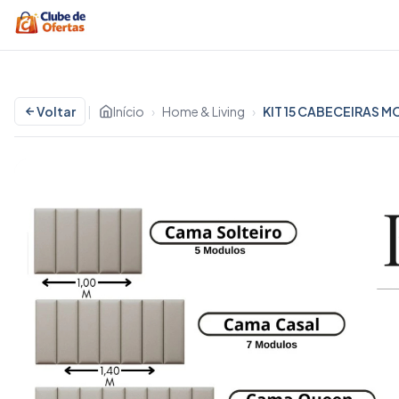
Voltar
|
Início
›
Home & Living
›