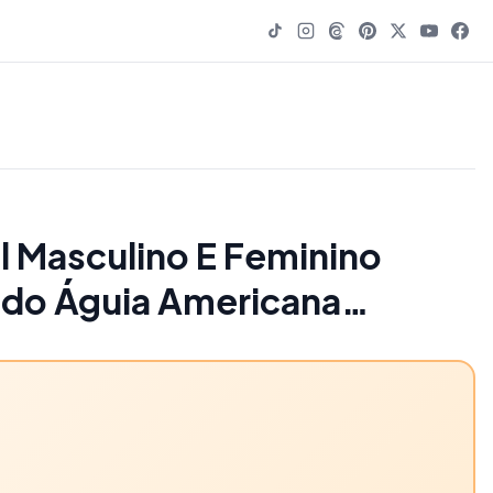
 Masculino E Feminino
do Águia Americana
 Black Trucker Cap . - 45%
ccessories