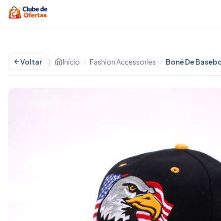
Voltar
|
Início
›
Fashion Accessories
›