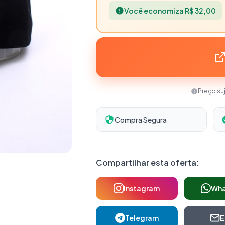
Você economiza R$ 32,00
Preço su
Compra Segura
Compartilhar esta oferta:
Instagram
Wh
Telegram
E