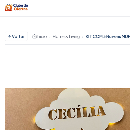
Voltar
|
Início
›
Home & Living
›