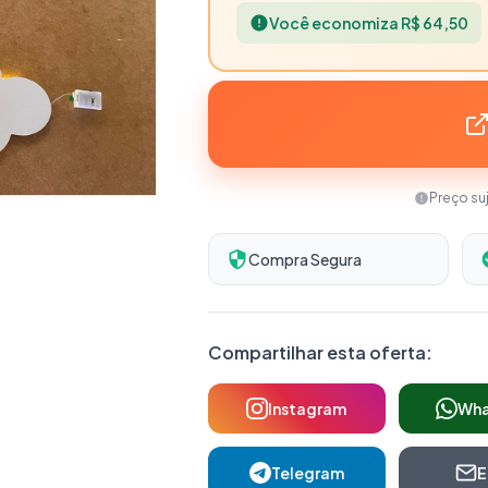
Você economiza R$ 64,50
Preço su
Compra Segura
Compartilhar esta oferta:
Instagram
Wh
Telegram
E