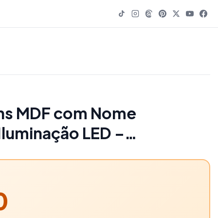
ens MDF com Nome
Iluminação LED –
o Infantil - 50% OFF |
0