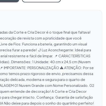
s da Corte e Cria Decor é o toque final que faltava! 
 decoração de revista com a praticidade que você 
re de Fios: Funciona a bateria, garantindo um visual 
recisa furar a parede! 🌙 Luz Aconchegante: Ideal para 
al resistente e fácil de limpar. 📌 CARACTERÍSTICAS 
dias). Dimensões: 1 Unidade: 40 cm x 24,5 cm (Nuvem 
ada). 📌 IMPORTANTE: PERSONALIZAÇÃO ⚠️ ATENÇÃO: Por se 
 Como temos prazo rigoroso de envio, precisamos dessa 
ção delicada, moderna e segura para o quarto de 
MBALAGEM 01 Nuvem Grande com Nome Personalizado. 02 
m quem entende de decoração! A Corte e Cria Decor 
para chegar intacto. Confiança: Garantia de satisfação 
 Não deixe para depois o sonho do quartinho perfeito! 