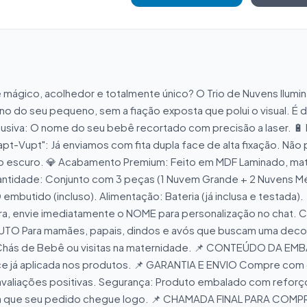
gico, acolhedor e totalmente único? O Trio de Nuvens Iluminada
sono do seu pequeno, sem a fiação exposta que polui o visual. É
siva: O nome do seu bebê recortado com precisão a laser. 🔋 Liv
pt-Vupt": Já enviamos com fita dupla face de alta fixação. Não p
escuro. 💎 Acabamento Premium: Feito em MDF Laminado, materi
antidade: Conjunto com 3 peças (1 Nuvem Grande + 2 Nuvens Mé
D embutido (incluso). Alimentação: Bateria (já inclusa e test
ompra, envie imediatamente o NOME para personalização no chat.
TO Para mamães, papais, dindos e avós que buscam uma decora
 Chás de Bebê ou visitas na maternidade. 📌 CONTEÚDO DA E
 face já aplicada nos produtos. 📌 GARANTIA E ENVIO Compre co
valiações positivas. Segurança: Produto embalado com reforço 
para que seu pedido chegue logo. 📌 CHAMADA FINAL PARA COMPRA