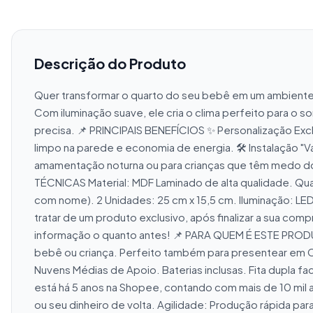
Descrição do Produto
Quer transformar o quarto do seu bebê em um ambiente má
Com iluminação suave, ele cria o clima perfeito para o 
precisa. 📌 PRINCIPAIS BENEFÍCIOS ✨ Personalização Exclu
limpo na parede e economia de energia. 🛠️ Instalação "Va
amamentação noturna ou para crianças que têm medo do 
TÉCNICAS Material: MDF Laminado de alta qualidade. Qu
com nome). 2 Unidades: 25 cm x 15,5 cm. Iluminação: LE
tratar de um produto exclusivo, após finalizar a sua c
informação o quanto antes! 📌 PARA QUEM É ESTE PRODU
bebê ou criança. Perfeito também para presentear em
Nuvens Médias de Apoio. Baterias inclusas. Fita dupla
está há 5 anos na Shopee, contando com mais de 10 mil a
ou seu dinheiro de volta. Agilidade: Produção rápida 