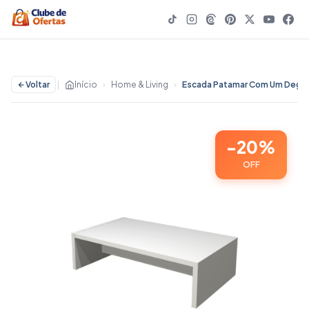
Voltar
|
Início
›
Home & Living
›
Escada Patamar Com Um Degrau 14 Cm Para Maca Em MDF Branco Escadinha Extra Forte Domestica
-20%
OFF