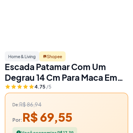
Home & Living
Shopee
Escada Patamar Com Um
Degrau 14 Cm Para Maca Em
MDF Branco Escadinha Extra
4.75
/5
Forte Domestica - 20% OFF |
R$ 86,94
De:
Home & Living
R$ 69,55
Por:
Você economiza R$ 17,39