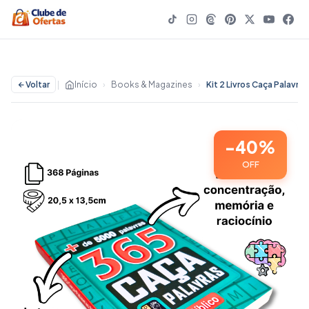
Voltar
|
Início
›
Books & Magazines
›
-40%
OFF