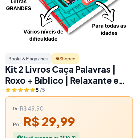
Books & Magazines
Shopee
Kit 2 Livros Caça Palavras |
Roxo + Bíblico | Relaxante e
Anti-Stress para Idosos
5
/5
Crianças e Adultos - 40% OFF
R$ 49,90
De:
| Books & Magazines
R$ 29,99
Por:
Você economiza R$ 19,91