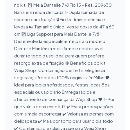
no kit: 1️⃣ Meia Dantelle 7/8 Fio 15 – Ref. 209630 
Barra em renda delicada ✨ Dupla camada de 
silicone para fixação 🔒 Fio 15: transparência e 
leveza 🌬️ Tamanho único: veste coxas de 47 a 60 
cm 2️⃣ Liga Support para Meia Dantelle 7/8 
Desenvolvida especialmente para o modelo 
Dantelle Mantém a meia firme e confortável 
durante todo o uso Ideal para quem prefere 
reforço extra de fixação 🎯 Benefícios do kit 
Weja Shop: Combinação perfeita: elegância + 
segurança Produtos 100% originais DeMillus 🛡️ 
Ideal para looks sofisticados, festas, ocasiões 
especiais ou uso diário Entrega rápida e 
atendimento de confiança da Weja Shop ❤️ ✨ Por 
que vale a pena esse kit? ✔️ Evita preocupações 
com a meia escorregar ✔️ Valoriza as pernas com 
delicadeza ✔️ Mais conforto para usar o dia todo 
✔️ Combinação exclusiva que só a Weja Shop 