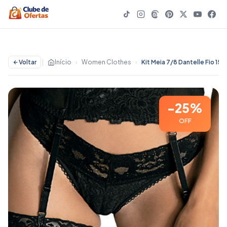
Voltar
|
Início
›
Women Clothes
›
-25%
OFF