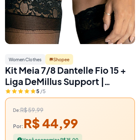
Women Clothes
Shopee
Kit Meia 7/8 Dantelle Fio 15 +
Liga DeMillus Support |
Fixação e Conforto - 25% OFF
5
/5
| Women Clothes
R$ 59,99
De:
R$ 44,99
Por:
Você economiza R$ 15,00