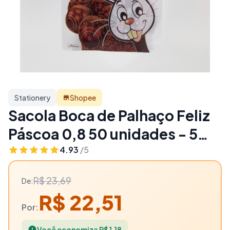
Stationery
Shopee
Sacola Boca de Palhaço Feliz
Páscoa 0,8 50 unidades - 5%
OFF | Stationery
4.93
/5
R$ 23,69
De:
R$ 22,51
Por:
Você economiza R$ 1,18