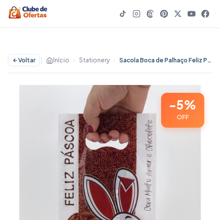
Voltar
|
Início
›
Stationery
›
Sacola Boca de Palhaço Feliz Páscoa 0,8 50 unidades - 5% OFF | Stationery
-5%
OFF