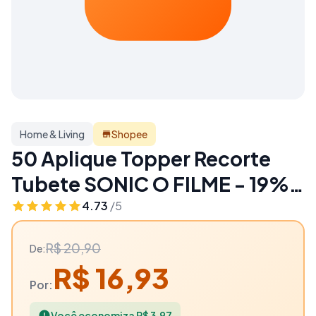
Home & Living
Shopee
50 Aplique Topper Recorte
Tubete SONIC O FILME - 19%
OFF | Home & Living
4.73
/5
R$ 20,90
De:
R$ 16,93
Por:
Você economiza R$ 3,97