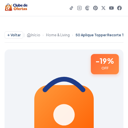
Voltar
|
Início
›
Home & Living
›
50 Aplique Topper Recorte Tubete SONIC O FILME - 19% OFF
-19%
OFF