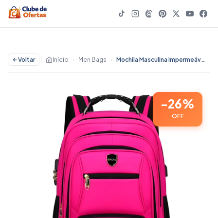
Voltar
|
Início
›
Men Bags
›
Mochila Masculina Impermeável Anti-Furto Com Cadeado Bolso Nas Costas Reforçada Grande CHL 48A-65 - 26% OFF | Men Bags
-26%
OFF