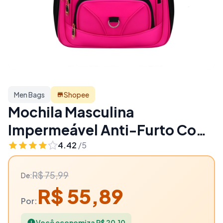
Men Bags
Shopee
Mochila Masculina
Impermeável Anti-Furto Com
Cadeado Bolso Nas Costas
4.42
/5
Reforçada Grande CHL 48A-
R$ 75,99
De:
65 - 26% OFF | Men Bags
R$ 55,89
Por:
Você economiza R$ 20,10