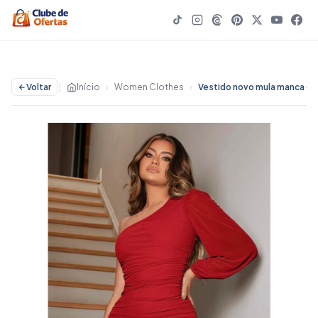
Voltar
|
Início
›
Women Clothes
›