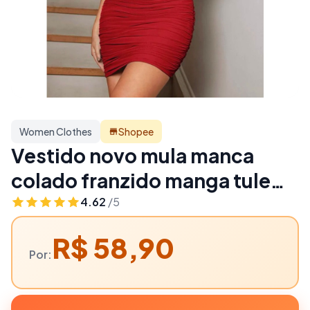
Women Clothes
Shopee
Vestido novo mula manca
colado franzido manga tule
empina bumbum coleção
4.62
/5
festas | Women Clothes
R$ 58,90
Por: