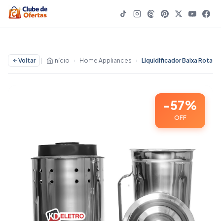
Voltar
|
Início
›
Home Appliances
›
-57%
OFF