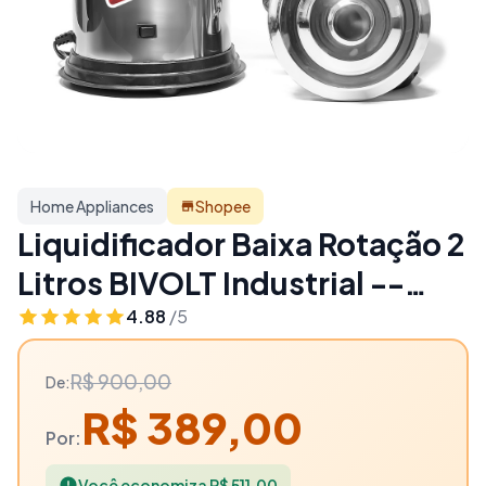
Home Appliances
Shopee
Liquidificador Baixa Rotação 2
Litros BIVOLT Industrial --
Profissional - 57% OFF | Home
4.88
/5
Appliances
R$ 900,00
De:
R$ 389,00
Por:
Você economiza R$ 511,00