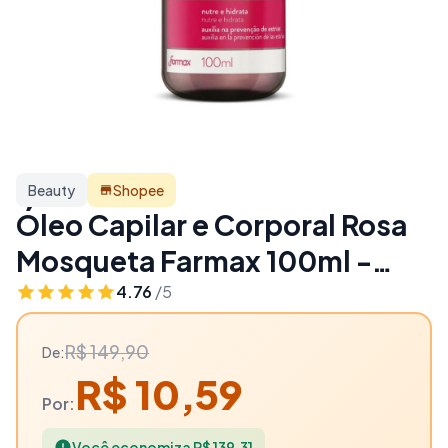
Beauty
Shopee
Óleo Capilar e Corporal Rosa
Mosqueta Farmax 100ml -
93% OFF | Beauty
4.76
/5
R$ 149,90
De:
R$ 10,59
Por:
Você economiza R$ 139,31