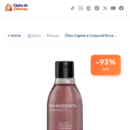
Voltar
|
Início
›
Beauty
›
Óleo Capilar e Corporal Rosa Mosqueta Farmax 100ml - 93% OFF | Beauty
-93%
OFF