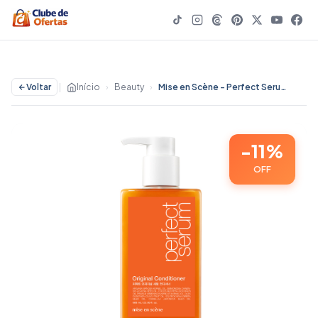
Voltar
|
Início
›
Beauty
›
Mise en Scène - Perfect Serum Condicionador 680ml - 11% OFF | Beauty
-11%
OFF