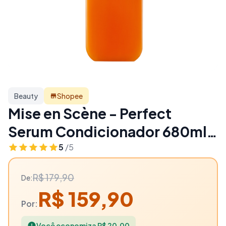
Beauty
Shopee
Mise en Scène - Perfect
Serum Condicionador 680ml -
11% OFF | Beauty
5
/5
R$ 179,90
De:
R$ 159,90
Por:
Você economiza R$ 20,00