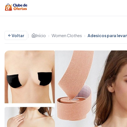
Voltar
|
Início
›
Women Clothes
›