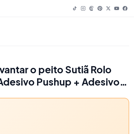
vantar o peito Sutiã Rolo
 Adesivo Pushup + Adesivos
or de mamilo - 70% OFF |
9