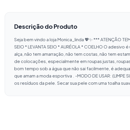
Descrição do Produto
Seja bem vindo a loja Monica_linda 💖✨ *** ATENÇÃO T
SEIO * LEVANTA SEIO * AURÉOLA * COELHO O adesivo é um p
alça, não tem amarração, não tem costas, não tem estam
de colocações, especialmente em roupas justas, roupas d
bom tempo sob a água que não sai facilmente, é adequad
que amam a moda esportiva . -MODO DE USAR: (LIMPE SUA
os resíduos da pele. Secar sua pele com uma toalha suave