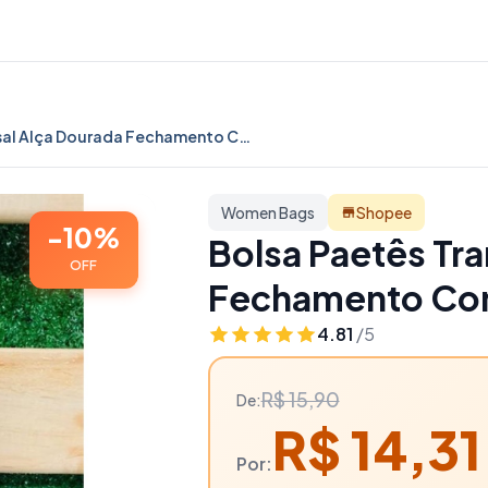
Bolsa Paetês Transversal Alça Dourada Fechamento Com Ziper 7006 - 10% OFF | Women Bags
Women Bags
Shopee
-10%
Bolsa Paetês Tra
OFF
Fechamento Com
Women Bags
4.81
/5
R$ 15,90
De:
R$ 14,31
Por: