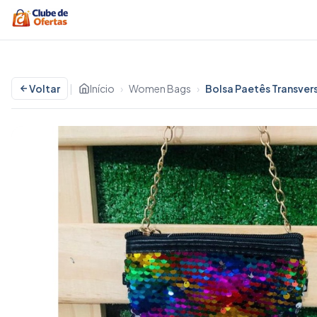
Voltar
|
Início
›
Women Bags
›