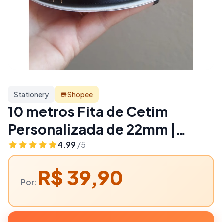
Stationery
Shopee
10 metros Fita de Cetim
Personalizada de 22mm |
Stationery
4.99
/5
R$ 39,90
Por: