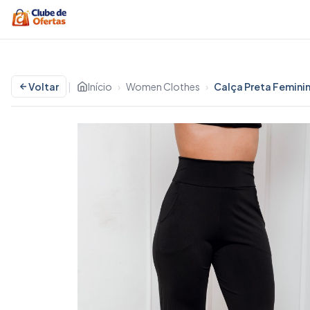
Voltar
|
Início
›
Women Clothes
›