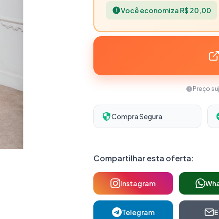
Você economiza R$ 20,00
Preço su
Compra Segura
Compartilhar esta oferta:
Instagram
Wh
Telegram
E