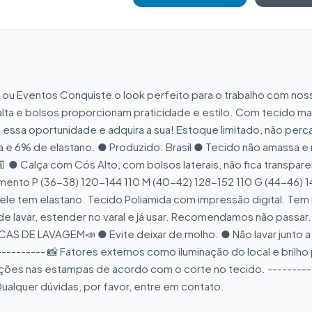
s ou Eventos Conquiste o look perfeito para o trabalho com noss
ta e bolsos proporcionam praticidade e estilo. Com tecido mais
já essa oportunidade e adquira a sua! Estoque limitado, não p
 e 6% de elastano. ● Produzido: Brasil ● Tecido não amassa e 
 ● Calça com Cós Alto, com bolsos laterais, não fica transpa
mento P (36-38) 120-144 110 M (40-42) 128-152 110 G (44-46) 1
e tem elastano. Tecido Poliamida com impressão digital. Tem 
de lavar, estender no varal e já usar. Recomendamos não passa
CAS DE LAVAGEM📣 ● Evite deixar de molho. ● Não lavar junto 
----------- 📸 Fatores externos como iluminação do local e bril
trações nas estampas de acordo com o corte no tecido. -----
lquer dúvidas, por favor, entre em contato.