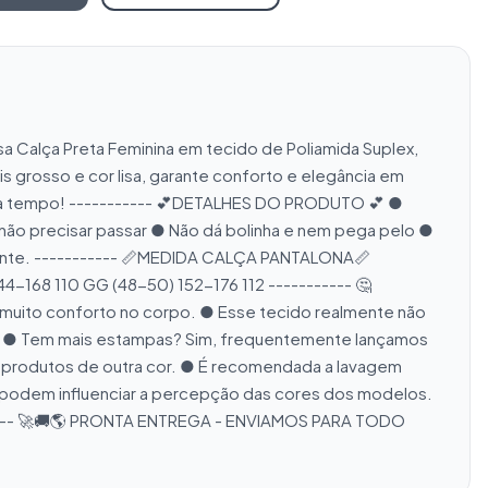
a Calça Preta Feminina em tecido de Poliamida Suplex, 
 grosso e cor lisa, garante conforto e elegância em 
erca tempo! ----------- 💕DETALHES DO PRODUTO 💕 ● 
não precisar passar ● Não dá bolinha e nem pega pelo ● 
rente. ----------- 📏MEDIDA CALÇA PANTALONA📏 
44-168 110 GG (48-50) 152-176 112 ----------- 🤔
muito conforto no corpo. ● Esse tecido realmente não 
r. ● Tem mais estampas? Sim, frequentemente lançamos 
a produtos de outra cor. ● É recomendada a lavagem 
ho podem influenciar a percepção das cores dos modelos. 
------ 🚀🚚🌎 PRONTA ENTREGA - ENVIAMOS PARA TODO 