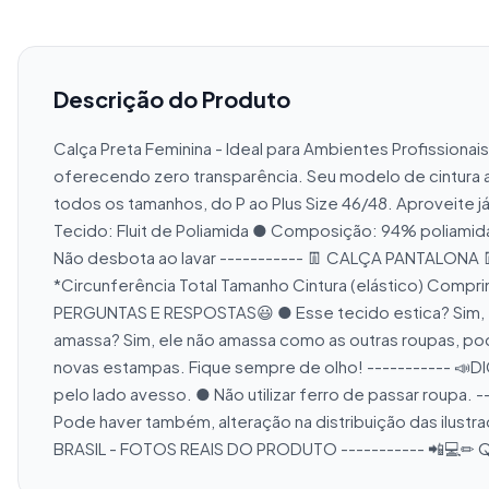
Descrição do Produto
Calça Preta Feminina - Ideal para Ambientes Profissionai
oferecendo zero transparência. Seu modelo de cintura al
todos os tamanhos, do P ao Plus Size 46/48. Aproveite 
Tecido: Fluit de Poliamida ● Composição: 94% poliamida
Não desbota ao lavar ----------- 👖 CALÇA PANTALONA 
*Circunferência Total Tamanho Cintura (elástico) Compri
PERGUNTAS E RESPOSTAS😃 ● Esse tecido estica? Sim, el
amassa? Sim, ele não amassa como as outras roupas, po
novas estampas. Fique sempre de olho! ----------- 📣DI
pelo lado avesso. ● Não utilizar ferro de passar roupa. 
Pode haver também, alteração na distribuição das ilus
BRASIL - FOTOS REAIS DO PRODUTO ----------- 📲💻✏ Qua