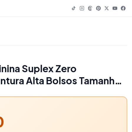
inina Suplex Zero
intura Alta Bolsos Tamanho
lim - 23% OFF | Women
0